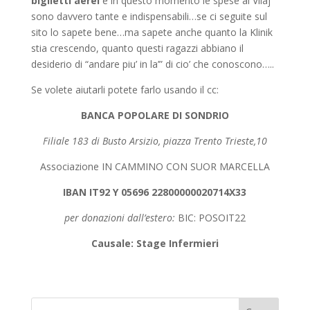
biglietti aerei
e in questo momento le spese al Vilaj
sono davvero tante e indispensabili…se ci seguite sul
sito lo sapete bene…ma sapete anche quanto la Klinik
stia crescendo, quanto questi ragazzi abbiano il
desiderio di “andare piu’ in la’” di cio’ che conoscono…..
Se volete aiutarli potete farlo usando il cc:
BANCA POPOLARE DI SONDRIO
Filiale 183 di Busto Arsizio, piazza Trento Trieste,10
Associazione IN CAMMINO CON SUOR MARCELLA
IBAN IT92 Y 05696 22800000020714X33
per donazioni dall’estero:
BIC: POSOIT22
Causale: Stage Infermieri