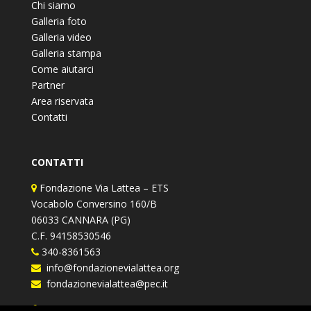
Chi siamo
Galleria foto
Galleria video
Galleria stampa
Come aiutarci
Partner
Area riservata
Contatti
CONTATTI
Fondazione Via Lattea – ETS
Vocabolo Conversino 160/B
06033 CANNARA (PG)
C.F. 94158530546
340-8361563
info@fondazionevialattea.org
fondazionevialattea@pec.it
Fondazione Via Lattea