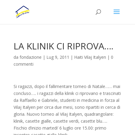
LA KLINIK CI RIPROVA….
da
fondazione
|
Lug 9, 2011
|
Haiti Vilaj Italyen
|
0
commenti
Si ragazzi, dopo il fallimentare torneo di Natale…… mai
concluso….. i ragazzi della klinik ci riprovano e trascinati
da Raffaello e Gabriele, studenti in medicina in forza al
Vilaj Italyen per circa due mesi, sono ripartiti in cerca di
gloria. Nuovo torneo al Vilaj Italyen, quadrangolare:
klinik, casette gialle, casette verdi, casette blu…..
Fischio d’inizio martedi’ 6 luglio ore 15.00: primo
incontro casette gialle-klinik.