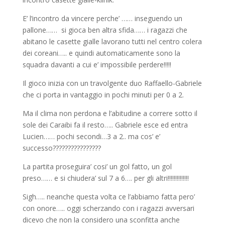
E’ l’incontro da vincere perche’ …… inseguendo un
pallone…… si gioca ben altra sfida…… i ragazzi che
abitano le casette gialle lavorano tutti nel centro colera
dei coreani….. e quindi automaticamente sono la
squadra davanti a cui e’ impossibile perdere!!!!!
Il gioco inizia con un travolgente duo Raffaello-Gabriele
che ci porta in vantaggio in pochi minuti per 0 a 2.
Ma il clima non perdona e l’abitudine a correre sotto il
sole dei Caraibi fa il resto….. Gabriele esce ed entra
Lucien…… pochi secondi…3 a 2.. ma cos’ e’
successo????????????????
La partita proseguira’ cosi’ un gol fatto, un gol
preso…… e si chiudera’ sul 7 a 6…. per gli altri!!!!!!!!!!!!!!
Sigh….. neanche questa volta ce l’abbiamo fatta pero’
con onore….. oggi scherzando con i ragazzi avversari
dicevo che non la considero una sconfitta anche