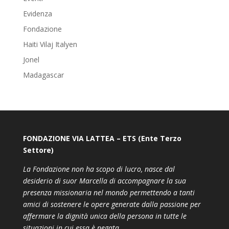
Evidenza
Fondazione
Haiti Vilaj Italyen
Jonel
Madagascar
FONDAZIONE VIA LATTEA – ETS (Ente Terzo
Settore)
La Fondazione non ha scopo di lucro, nasce dal
desiderio di suor Marcella di accompagnare la sua
presenza missionaria nel mondo permettendo a tanti
amici di sostenere le opere generate dalla passione per
affermare la dignità unica della persona in tutte le
situazioni in cui essa è negata.