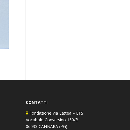
CONTATTI
Fondazione Via Lattea – ETS
Vocabolo Conversino 160/B
06033 CANNARA (PG)