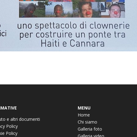
MATIVE
MENU
Home
uto e altri documenti
Chi siamo
acy Policy
Galleria foto
ie Policy
Galleria video