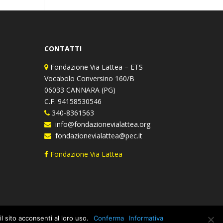
CONTATTI
Fondazione Via Lattea – ETS
Vocabolo Conversino 160/B
06033 CANNARA (PG)
C.F. 94158530546
340-8361563
info@fondazionevialattea.org
fondazionevialattea@pec.it
Fondazione Via Lattea
l sito acconsenti al loro uso.
Conferma
Informativa