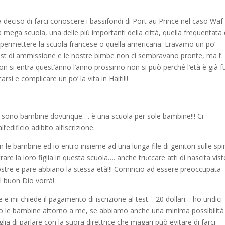
 deciso di farci conoscere i bassifondi di Port au Prince nel caso Waf
mega scuola, una delle più importanti della città, quella frequentata 
 permettere la scuola francese o quella americana. Eravamo un po’
test di ammissione e le nostre bimbe non ci sembravano pronte, ma l’
non si entra quest’anno l’anno prossimo non si può perché l’età è già f
i e complicare un po’ la vita in Haiti!!!
e ci sono bambine dovunque…. è una scuola per sole bambine!!! Ci
’edificio adibito all’iscrizione.
le bambine ed io entro insieme ad una lunga file di genitori sulle spi
rare la loro figlia in questa scuola…. anche truccare atti di nascita vis
ostre e pare abbiano la stessa età!!! Comincio ad essere preoccupata
l buon Dio vorrà!
e e mi chiede il pagamento di iscrizione al test… 20 dollari… ho undici
 le bambine attorno a me, se abbiamo anche una minima possibilità 
ia di parlare con la suora direttrice che magari può evitare di farci