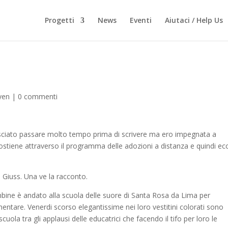
Progetti
News
Eventi
Aiutaci / Help Us
lyen
|
0 commenti
asciato passare molto tempo prima di scrivere ma ero impegnata a
ostiene attraverso il programma delle adozioni a distanza e quindi e
 Giuss. Una ve la racconto.
bine è andato alla scuola delle suore di Santa Rosa da Lima per
ntare. Venerdi scorso elegantissime nei loro vestitini colorati sono
uola tra gli applausi delle educatrici che facendo il tifo per loro le