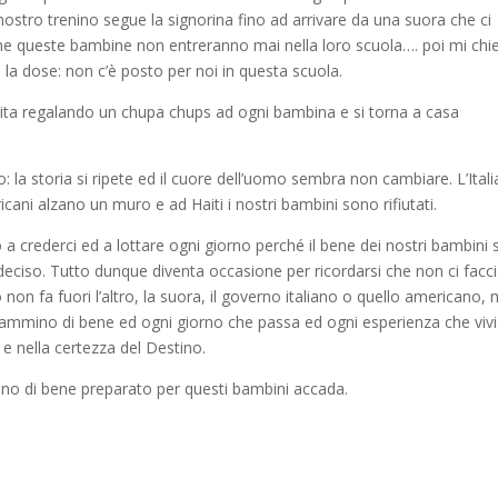
nostro trenino segue la signorina fino ad arrivare da una suora che ci
 che queste bambine non entreranno mai nella loro scuola…. poi mi chi
la dose: non c’è posto per noi in questa scuola.
la gita regalando un chupa chups ad ogni bambina e si torna a casa
 la storia si ripete ed il cuore dell’uomo sembra non cambiare. L’Italia
ericani alzano un muro e ad Haiti i nostri bambini sono rifiutati.
a crederci ed a lottare ogni giorno perché il bene dei nostri bambini s
deciso. Tutto dunque diventa occasione per ricordarsi che non ci fac
o non fa fuori l’altro, la suora, il governo italiano o quello americano,
 un cammino di bene ed ogni giorno che passa ed ogni esperienza che vi
e nella certezza del Destino.
tino di bene preparato per questi bambini accada.