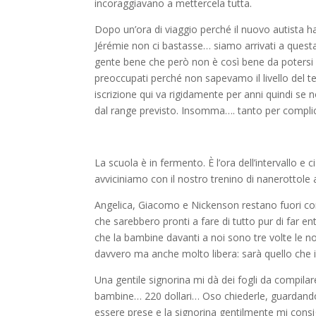
incoraggiavano a mettercela tutta.
Dopo un’ora di viaggio perché il nuovo autista ha
Jérémie non ci bastasse… siamo arrivati a questa 
gente bene che però non è così bene da potersi
preoccupati perché non sapevamo il livello del 
iscrizione qui va rigidamente per anni quindi se 
dal range previsto. Insomma…. tanto per complicars
La scuola è in fermento. È l’ora dell’intervallo 
avviciniamo con il nostro trenino di nanerottole all
Angelica, Giacomo e Nickenson restano fuori con 
che sarebbero pronti a fare di tutto pur di far ent
che la bambine davanti a noi sono tre volte le n
davvero ma anche molto libera: sarà quello che i
Una gentile signorina mi dà dei fogli da compilar
bambine… 220 dollari… Oso chiederle, guardando
essere prese e la signorina gentilmente mi consigl