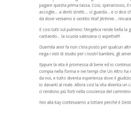
pagare questa prima tassa. Cosi, speranzoso, il 
accoglie… a denti stretti…. ci guarda… e ci dice
da dove veniamo e sentito Waf Jérémie… rincara 
E cosi tutti sul pulmino: l’Angelica rende bella 
cantando… la scuola salesiana ci aspetta!!!!
Duemila anni fa non c’era posto per qualcun altro:
nega i visti di studio per i nostri bambini, gli am
Eppure la vita è promessa di bene ed io continuo 
compia nella forma e nei tempi che Un Altro ha 
da noi, e tutto diventa esperienza dove il giudizi
io davanti al reale. Allora così la vita diventa
ci rendono più forti nella coscienza del cammino 
Noi alla kay continuiamo a lottare perché il Des