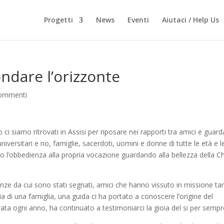
Progetti
News
Eventi
Aiutaci / Help Us
ndare l’orizzonte
ommenti
i siamo ritrovati in Assisi per riposare nei rapporti tra amici e guard
niversitari e no, famiglie, sacerdoti, uomini e donne di tutte le età e l
 l’obbedienza alla propria vocazione guardando alla bellezza della C
nze da cui sono stati segnati, amici che hanno vissuto in missione tan
 di una famiglia, una guida ci ha portato a conoscere l’origine del
ata ogni anno, ha continuato a testimoniarci la gioia del si per sempr