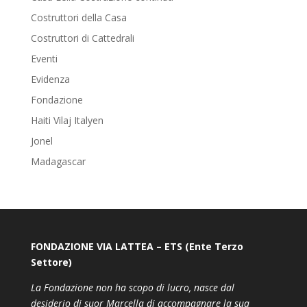
Costruttori della Casa
Costruttori di Cattedrali
Eventi
Evidenza
Fondazione
Haiti Vilaj Italyen
Jonel
Madagascar
FONDAZIONE VIA LATTEA – ETS (Ente Terzo
Settore)
La Fondazione non ha scopo di lucro, nasce dal
desiderio di suor Marcella di accompagnare la sua