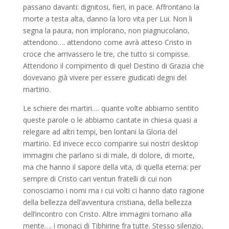
passano davanti: dignitosi, fieri, in pace. Affrontano la
morte a testa alta, danno la loro vita per Lui. Non li
segna la paura, non implorano, non piagnucolano,
attendono…. attendono come avrà atteso Cristo in
croce che arrivassero le tre, che tutto si compisse.
Attendono il compimento di quel Destino di Grazia che
dovevano già vivere per essere giudicati degni del
martirio.
Le schiere dei martiri…. quante volte abbiamo sentito
queste parole o le abbiamo cantate in chiesa quasi a
relegare ad altri tempi, ben lontani la Gloria del
martirio. Ed invece ecco comparire sui nostri desktop
immagini che parlano si di male, di dolore, di morte,
ma che hanno il sapore della vita, di quella eterna: per
sempre di Cristo cari ventun fratelli di cui non
conosciamo i nomi ma i cui volti ci hanno dato ragione
della bellezza dell’avventura cristiana, della bellezza
dell’incontro con Cristo. Altre immagini tornano alla
mente…. i monaci di Tibhirine fra tutte. Stesso silenzio,