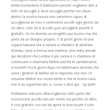
bimbi riceveranno il Battesimo perche’ vogliamo dire a
tutti chi accoglie e dove accoglie perche’ noi chiusi
dentro la nostra misura non saremmo capaci di
accoglienza se non ci sentissimo accolti ogni giorno da
Un Altro: solo chi è accolto può accogliere perchè è
gratuito, Se no diventa un progetto pur buono ma che
parte da un disegno proprio. E’ di pochi giorni fa una
coppia haitiana che è venuta a chiederci di adottare
Brienka, vista a messa una mattina. Una volta arrivati
qui decidono che Lesline è più carina e ci chiedono di
cominciare a chiamarla Mirline perchè le cambieranno
il nome!!!!! Pochi giorni dopo mi telefonano dicendo che
sono i genitori di Mirline ed io rispondo che non c’e’
nessuna Mirline tra i nostri bimbi e che la nostra casa
non è un supermercato e, come si dice qui…. by by!!!!!
Dobbiamo educarci all’accoglienza: tutto parte dal
riconoscersi accolti non per meriti ma perchè Un Altro
è così gratuito con noi da aprire le braccia per il solo