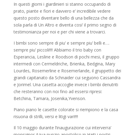
In questi giorni i giardinieri si stanno occupando di
prato, piante e fiori e davvero e’ incredibile vedere
questo posto diventare bello di una bellezza che da
sola parla di Un Altro e diventa cosi’ il primo segno di
testimonianza per noi e per chi viene a trovarci.
I bimbi sono sempre di piu’ e sempre piu’ belli e….
sempre piu’ piccoli!!!! Abbiamo il trio baby con
Esperancia, Lesline e Roodson di pochi mesi, il gruppo
intermedi con Cermeldriche, Brienka, Bedgina, Mary
Lourdes, Rosemerline e Rosemerlande, il gruppetto dei
grandi capitanato da Schnaider cui seguono Cassandra
e Jorimel. Una casetta accoglie invece i bimbi denutriti
che resteranno con noi fino ad essersi ripresi:
Betchina, Tamara, Josenika,Yvenson.
Piano piano le casette colorate si riempiono e la casa
risuona di strilli, versi e litigi vari!!!!
Il 10 maggio durante l’inaugurazione cui interverra’
monsignor Azua nunzio apostolico in Haiti i nostri