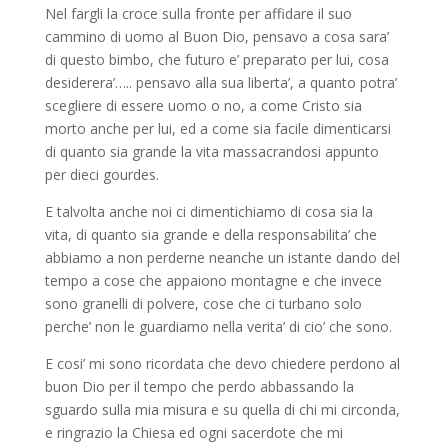
Nel fargli la croce sulla fronte per affidare il suo
cammino di uomo al Buon Dio, pensavo a cosa sara’
di questo bimbo, che futuro e’ preparato per lui, cosa
desiderera’….. pensavo alla sua liberta’, a quanto potra’
scegliere di essere uomo o no, a come Cristo sia
morto anche per lui, ed a come sia facile dimenticarsi
di quanto sia grande la vita massacrandosi appunto
per dieci gourdes.
E talvolta anche noi ci dimentichiamo di cosa sia la
vita, di quanto sia grande e della responsabilita’ che
abbiamo a non perderne neanche un istante dando del
tempo a cose che appaiono montagne e che invece
sono granelli di polvere, cose che ci turbano solo
perche’ non le guardiamo nella verita’ di cio’ che sono.
E cosi’ mi sono ricordata che devo chiedere perdono al
buon Dio per il tempo che perdo abbassando la
sguardo sulla mia misura e su quella di chi mi circonda,
e ringrazio la Chiesa ed ogni sacerdote che mi