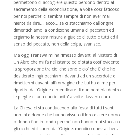
permettono di accogliere questo perdono dentro al
sacramento della Riconciliazione, a volte cosi’ faticoso
per noi perche’ ci sembra sempre di non aver mai
niente da dire…. ecco… se ci stacchiamo dall’origine
dimentichiamo la condizione umana di peccatori ed
ergiamo la nostra misura a giudice di tutto e tutti ed il
senso del peccato, non della colpa, svanisce.
Ma oggi Franswa mi ha rimesso davanti al Mistero di
Un Altro che mi fa nell’istante ed e’ stata cosi’ evidente
la sproporzione tra cio’ che sono e cio’ che E’ che ho
desiderato inginocchiarmi davanti ad un sacerdote e
rimettermi davanti all’immagine che Lui ha di me per
ripartire dall’Origine e mendicare di non perderla dentro
le pieghe di una quotidianita’ a volte davvero dura.
La Chiesa ci sta conducendo alla festa di tutti i santi:
uomini e donne che hanno vissuto il loro essere uomo
o donna fino in fondo perche’ non hanno mai staccato
gli occhi ed il cuore dall’Origine: mendico questa liberta’