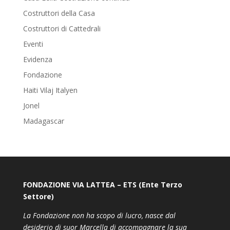
Costruttori della Casa
Costruttori di Cattedrali
Eventi
Evidenza
Fondazione
Haiti Vilaj Italyen
Jonel
Madagascar
FONDAZIONE VIA LATTEA – ETS (Ente Terzo
Settore)
La Fondazione non ha scopo di lucro, nasce dal
desiderio di suor Marcella di accompagnare la sua