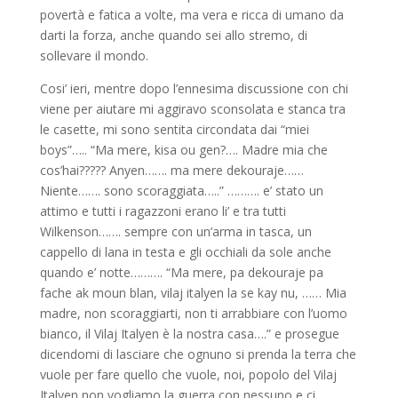
povertà e fatica a volte, ma vera e ricca di umano da
darti la forza, anche quando sei allo stremo, di
sollevare il mondo.
Cosi’ ieri, mentre dopo l’ennesima discussione con chi
viene per aiutare mi aggiravo sconsolata e stanca tra
le casette, mi sono sentita circondata dai “miei
boys”….. “Ma mere, kisa ou gen?…. Madre mia che
cos’hai????? Anyen……. ma mere dekouraje……
Niente……. sono scoraggiata…..” ………. e’ stato un
attimo e tutti i ragazzoni erano li’ e tra tutti
Wilkenson……. sempre con un’arma in tasca, un
cappello di lana in testa e gli occhiali da sole anche
quando e’ notte………. “Ma mere, pa dekouraje pa
fache ak moun blan, vilaj italyen la se kay nu, …… Mia
madre, non scoraggiarti, non ti arrabbiare con l’uomo
bianco, il Vilaj Italyen è la nostra casa….” e prosegue
dicendomi di lasciare che ognuno si prenda la terra che
vuole per fare quello che vuole, noi, popolo del Vilaj
Italyen non vogliamo la guerra con nessuno e ci