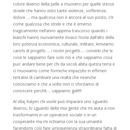
colore diverso della pelle a muoverci per quelle stesse
strade che hanno visto tante violenze, sofferenze,
dolore….. ma qualcosa non è ancora al suo posto, c’è
come qualcosa che stride e che è emerso
tragicamente nell’anno appena trascorso quando i
bianchi hanno nuovamente invaso l’isola dall’alto della
loro potenza economica, culturale, militare. Arriviamo
carichi di progetti….. i nostri progetti….. convinti che le
cose le sappiamo fare solo noi e che sappiamo cosa
puo’ andare bene per chi da secoli abita questa terra e
ci muoviamo come formiche impazzite in effimeri
tentativi di cambiare una realtà che neanche
conosciamo e che a volte non ci sforziamo di
conoscere perchè…. sappiamo già!!!!!
Al Vilaj Italyen chi vuole può imparare uno sguardo
diverso, lo sguardo della mia gente che mi aiuta a non
trasformarmi in un operatore sociale o in un
cooperante ma mi richiama con la sua umanità
facendomi così fare un’esperienza straordinaria fatta di