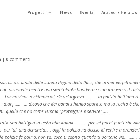
Progetti
News
Eventi
Aiutaci / Help Us
n
|
0 commenti
 sorrisi dei bimbi della scuola Regina della Pace, che ormai perfettamen
inno nazionale mentre una sventolante bandiera si innalza verso il cielo
….. Lucien viene a chiamarmi, c’è un’urgenza……….. la polizia haitiana ci
i, Falanj………… dicono che dei banditi hanno sparato ma la realtà è che
Haiti, quella che ha come lemma “proteggere e servire”……
ato una bottiglia in testa alla donna………… per lei pochi punti che An
, per lui, una denuncia….. oggi la polizia ha deciso di venire a prender
 la polizia fa paura, non sai cosa ti capita quando ti portano via…………