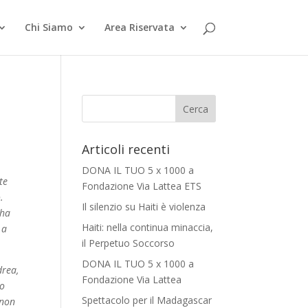
Chi Siamo
Area Riservata
Articoli recenti
DONA IL TUO 5 x 1000 a
te
Fondazione Via Lattea ETS
.
Il silenzio su Haiti è violenza
 ha
Haiti: nella continua minaccia,
 a
il Perpetuo Soccorso
DONA IL TUO 5 x 1000 a
drea,
Fondazione Via Lattea
lo
Spettacolo per il Madagascar
 non