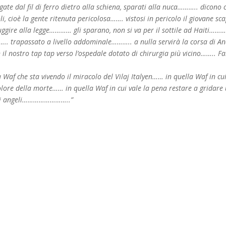
gate dal fil di ferro dietro alla schiena, sparati alla nuca……….. dicono 
li, cioè la gente ritenuta pericolosa……. vistosi in pericolo il giovane sc
fuggire alla legge………… gli sparano, non si va per il sottile ad Haiti……
…….. trapassato a livello addominale……….. a nulla servirà la corsa di A
 il nostro tap tap verso l’ospedale dotato di chirurgia più vicino…….. Fa
a Waf che sta vivendo il miracolo del Vilaj Italyen…… in quella Waf in cu
lore della morte…… in quella Waf in cui vale la pena restare a gridare
gli angeli……………………..”