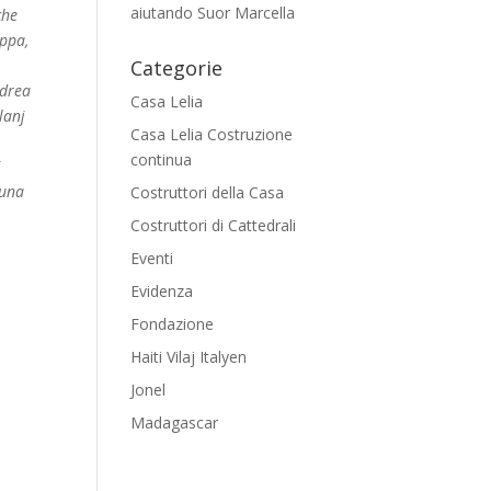
aiutando Suor Marcella
che
appa,
…
Categorie
ndrea
Casa Lelia
lanj
Casa Lelia Costruzione
continua
i
 una
Costruttori della Casa
Costruttori di Cattedrali
Eventi
Evidenza
Fondazione
Haiti Vilaj Italyen
Jonel
Madagascar