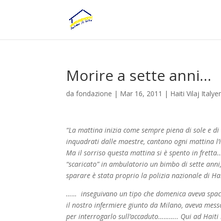
Morire a sette anni…
da
fondazione
|
Mar 16, 2011
|
Haiti Vilaj Italye
“La mattina inizia come sempre piena di sole e di
inquadrati dalle maestre, cantano ogni mattina l’
Ma il sorriso questa mattina si è spento in fretta
“scaricato” in ambulatorio un bimbo di sette ann
sparare è stata proprio la polizia nazionale di 
…… inseguivano un tipo che domenica aveva spacc
il nostro infermiere giunto da Milano, aveva messo
per interrogarlo sull’accaduto……….. Qui ad Haiti