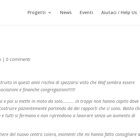
Progetti
News
Eventi
Aiutaci / Help Us
n
|
0 commenti
uito in questi anni rischia di spezzarsi visto che Waf sembra essere
ociazioni e finanche congregazioni!!!!!!
rsi e poi si mette in moto da solo………. in troppi non hanno capito dove
ui costruire pazientemente partendo da dei rapporti che ci sono. Basta ch
to e tutti si fermano e non riprendono a lavorare senza un aumento di
ntiere del nuovo centro colera, momenti che mi hanno fatto consigliare a