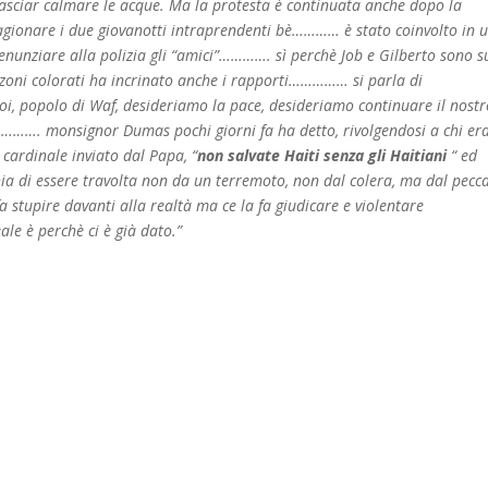
 lasciar calmare le acque. Ma la protesta è continuata anche dopo la
ragionare i due giovanotti intraprendenti bè………… è stato coinvolto in 
denunziare alla polizia gli “amici”…………. sì perchè Job e Gilberto sono s
ozzoni colorati ha incrinato anche i rapporti…………… si parla di
 popolo di Waf, desideriamo la pace, desideriamo continuare il nostr
………. monsignor Dumas pochi giorni fa ha detto, rivolgendosi a chi er
 cardinale inviato dal Papa, “
non salvate Haiti senza gli Haitiani
“ ed
chia di essere travolta non da un terremoto, non dal colera, ma dal pecc
fa stupire davanti alla realtà ma ce la fa giudicare e violentare
le è perchè ci è già dato.”