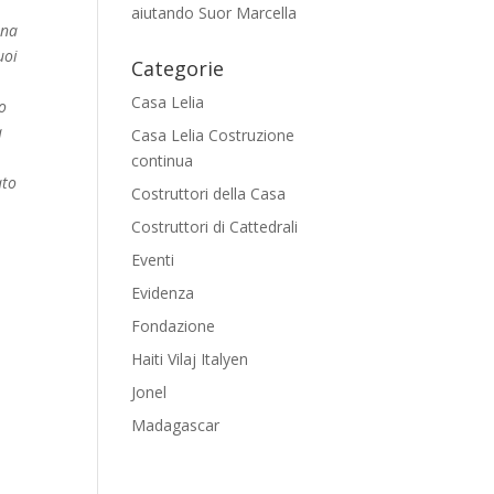
aiutando Suor Marcella
una
uoi
Categorie
Casa Lelia
o
a
Casa Lelia Costruzione
continua
ato
Costruttori della Casa
Costruttori di Cattedrali
Eventi
Evidenza
Fondazione
Haiti Vilaj Italyen
Jonel
Madagascar